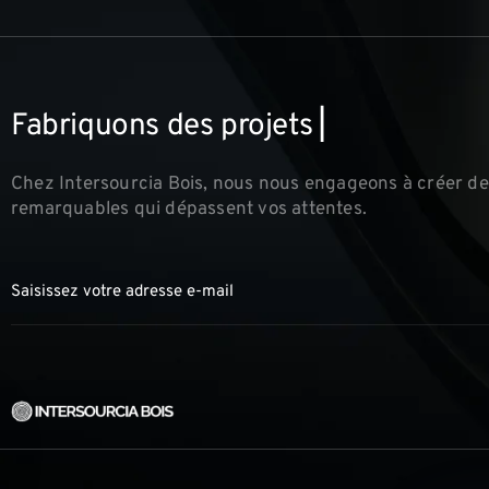
F
a
b
r
i
q
u
o
n
s
d
e
s
p
r
o
j
e
t
s
e
x
c
e
▏
Chez Intersourcia Bois, nous nous engageons à créer de
remarquables qui dépassent vos attentes.