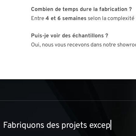
Combien de temps dure la fabrication ?
Entre
4 et 6 semaines
selon la complexité 
Puis-je voir des échantillons ?
Oui, nous vous recevons dans notre showro
F
a
b
r
i
q
u
o
n
s
d
e
s
p
r
o
j
e
t
s
e
x
c
e
p
t
i
o
n
n
e
l