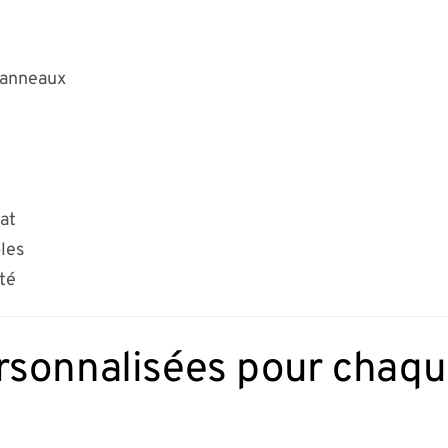
panneaux
mat
les
ité
rsonnalisées pour chaque