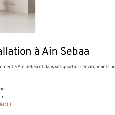
allation à Ain Sebaa
dement à Ain Sebaa et dans ses quartiers environnants po
roc
in
éactif