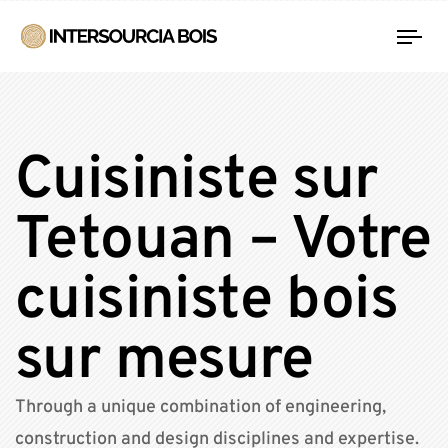
Tog
nav
Cuisiniste sur
Tetouan – Votre
cuisiniste bois
sur mesure
Through a unique combination of engineering,
construction and design disciplines and expertise.