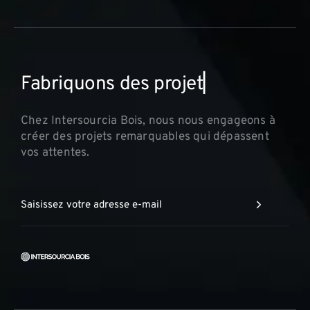
F
a
b
r
i
q
u
o
n
s
d
e
s
p
r
o
j
e
t
s
i
n
n
▏
Chez Intersourcia Bois, nous nous engageons à
créer des projets remarquables qui dépassent
vos attentes.