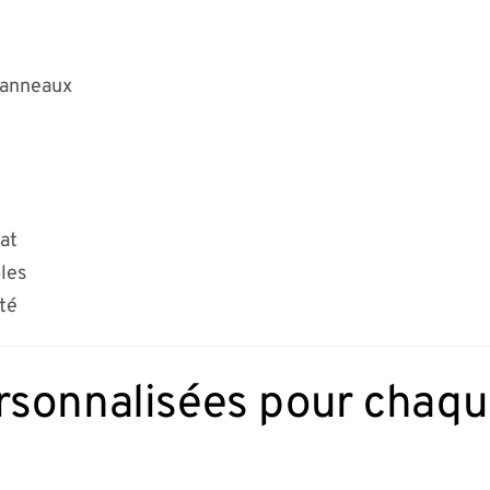
panneaux
mat
les
ité
rsonnalisées pour chaqu