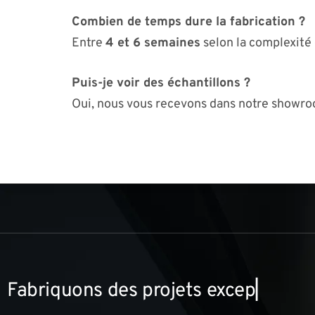
Combien de temps dure la fabrication ?
Entre
4 et 6 semaines
selon la complexité 
Puis-je voir des échantillons ?
Oui, nous vous recevons dans notre showro
F
a
b
r
i
q
u
o
n
s
d
e
s
p
r
o
j
e
t
s
e
x
c
e
p
t
i
o
n
n
e
l