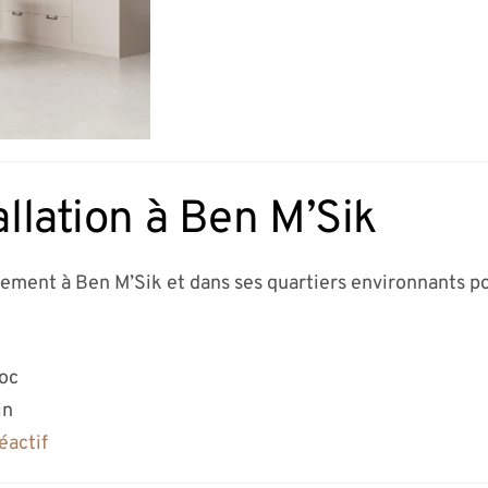
allation à Ben M’Sik
dement à Ben M’Sik et dans ses quartiers environnants po
roc
in
éactif