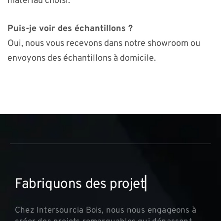
matériau choisi.
Puis-je voir des échantillons ?
Oui, nous vous recevons dans notre showroom ou
envoyons des échantillons à domicile.
F
a
b
r
i
q
u
o
n
s
d
e
s
p
r
o
j
e
t
s
i
n
n
o
▏
Chez Intersourcia Bois, nous nous engageons à