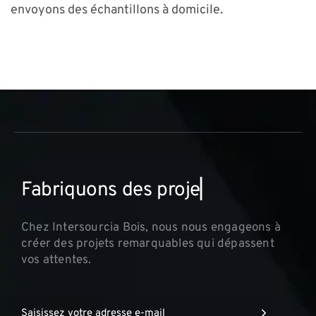
envoyons des échantillons à domicile.
F
a
b
r
i
q
u
o
n
s
d
e
s
p
r
o
j
e
t
s
i
n
n
▏
Chez Intersourcia Bois, nous nous engageons à
créer des projets remarquables qui dépassent
vos attentes.