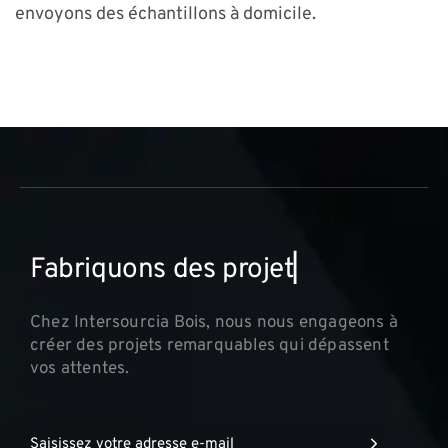
envoyons des échantillons à domicile.
F
a
b
r
i
q
u
o
n
s
d
e
s
p
r
o
j
e
t
s
i
n
▏
Chez Intersourcia Bois, nous nous engageons à
créer des projets remarquables qui dépassent
vos attentes.