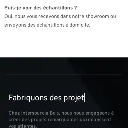
Puis-je voir des échantillons ?
Oui, nous vous recevons dans notre showroom ou
envoyons des échantillons à domicile.
F
a
b
r
i
q
u
o
n
s
d
e
s
p
r
o
j
e
t
s
i
n
n
▏
Chez Intersourcia Bois, nous nous engageons à
créer des projets remarquables qui dépassent
vos attentes.