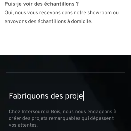
Puis-je voir des échantillons ?
Oui, nous vous recevons dans notre showroom ou
envoyons des échantillons à domicile.
F
a
b
r
i
q
u
o
n
s
d
e
s
p
r
o
j
e
t
s
i
n
n
▏
Chez Intersourcia Bois, nous nous engageons à
créer des projets remarquables qui dépassent
vos attentes.