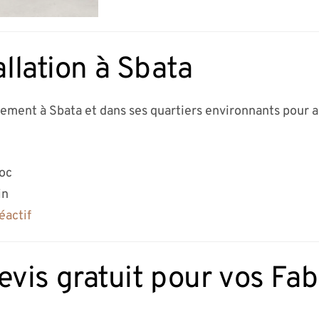
allation à Sbata
dement à Sbata et dans ses quartiers environnants pour a
roc
in
éactif
is gratuit pour vos Fab