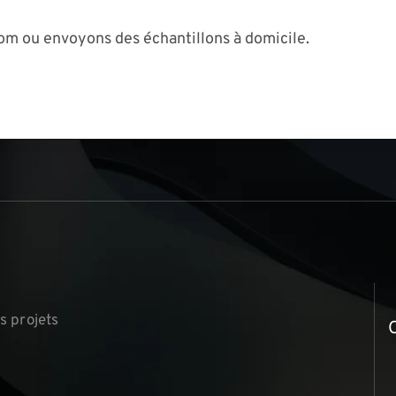
om ou envoyons des échantillons à domicile.
s
▏
s projets