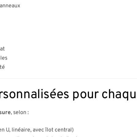
panneaux
mat
les
ité
rsonnalisées pour chaque
sure
, selon :
n U, linéaire, avec îlot central)