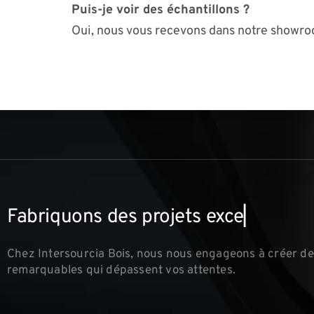
Puis-je voir des échantillons ?
Oui, nous vous recevons dans notre showro
F
a
b
r
i
q
u
o
n
s
d
e
s
p
r
o
j
e
t
s
e
x
c
e
p
t
i
o
n
n
e
l
Chez Intersourcia Bois, nous nous engageons à créer de
remarquables qui dépassent vos attentes.