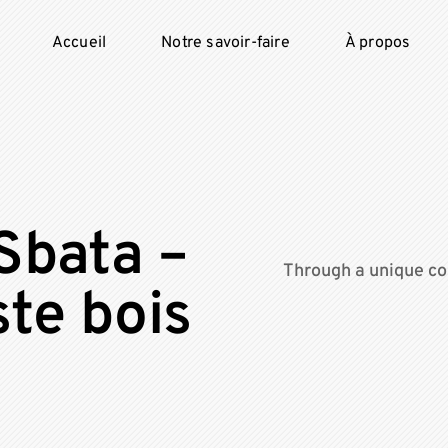
Accueil
Notre savoir-faire
À propos
 Sbata –
Through a unique co
ste bois