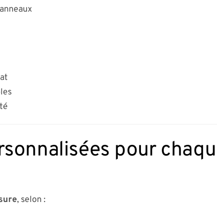
panneaux
mat
les
ité
rsonnalisées pour chaque
sure
, selon :