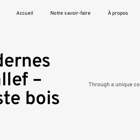
Accueil
Notre savoir-faire
À propos
dernes
llef –
Through a unique co
ste bois