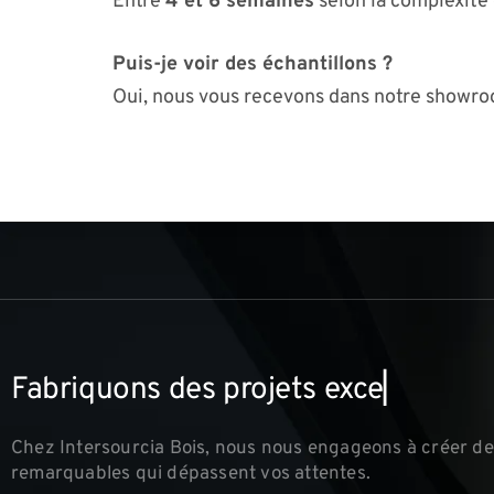
Entre
4 et 6 semaines
selon la complexité 
Puis-je voir des échantillons ?
Oui, nous vous recevons dans notre showro
F
a
b
r
i
q
u
o
n
s
d
e
s
p
r
o
j
e
t
s
e
x
c
e
p
t
i
o
n
n
e
l
Chez Intersourcia Bois, nous nous engageons à créer de
remarquables qui dépassent vos attentes.