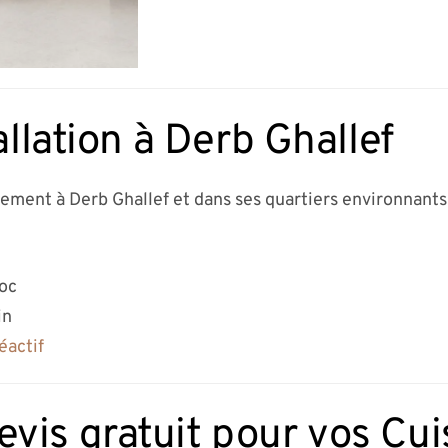
allation à Derb Ghallef
dement à Derb Ghallef et dans ses quartiers environnants 
roc
in
éactif
vis gratuit pour vos Cu