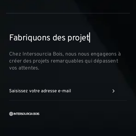
F
a
b
r
i
q
u
o
n
s
d
e
s
p
r
o
j
e
t
s
i
n
n
▏
Chez Intersourcia Bois, nous nous engageons à
créer des projets remarquables qui dépassent
vos attentes.