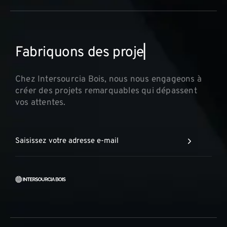
F
a
b
r
i
q
u
o
n
s
d
e
s
p
r
o
j
e
t
s
i
▏
Chez Intersourcia Bois, nous nous engageons à
créer des projets remarquables qui dépassent
vos attentes.