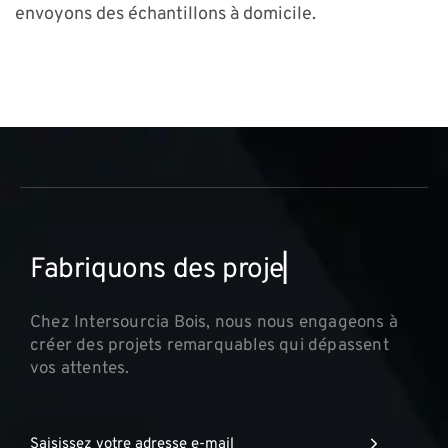
envoyons des échantillons à domicile.
F
a
b
r
i
q
u
o
n
s
d
e
s
p
r
o
j
e
t
s
i
n
n
▏
Chez Intersourcia Bois, nous nous engageons à
créer des projets remarquables qui dépassent
vos attentes.