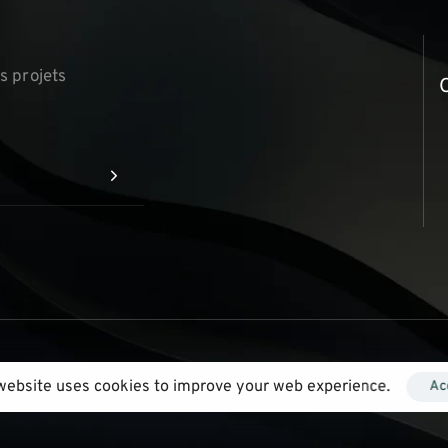
▏
s projets
iance Ever
website uses cookies to improve your web experience.
Ac