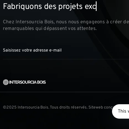
F
a
b
r
i
q
u
o
n
s
d
e
s
p
r
o
j
e
t
s
e
x
c
e
p
t
i
o
n
n
e
Chez Intersourcia Bois, nous nous engageons à créer de
remarquables qui dépassent vos attentes.
©2025 Intersourcia Bois. Tous droits réservés. Siteweb conçu par
All
This 