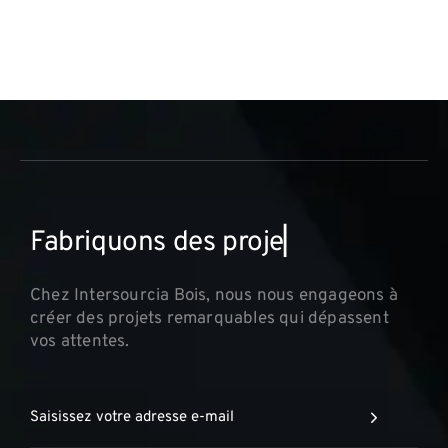
F
a
b
r
i
q
u
o
n
s
d
e
s
p
r
o
j
e
t
s
i
n
▏
Chez Intersourcia Bois, nous nous engageons à
créer des projets remarquables qui dépassent
vos attentes.