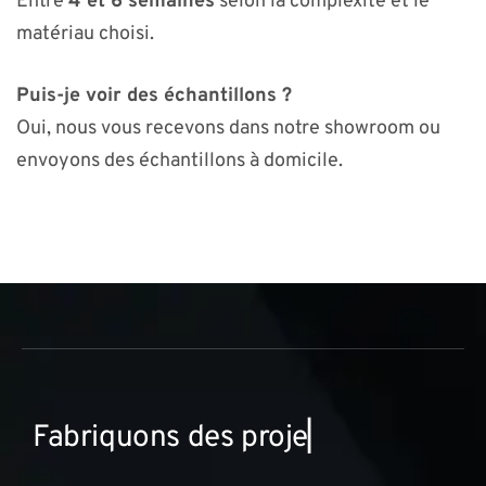
Entre
4 et 6 semaines
selon la complexité et le
matériau choisi.
Puis-je voir des échantillons ?
Oui, nous vous recevons dans notre showroom ou
envoyons des échantillons à domicile.
F
a
b
r
i
q
u
o
n
s
d
e
s
p
r
o
j
e
t
s
i
n
n
▏