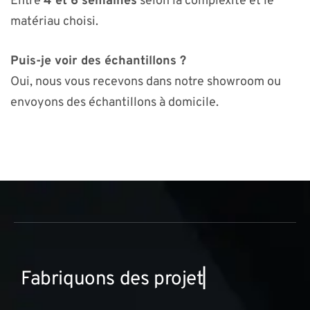
Entre
4 et 6 semaines
selon la complexité et le
matériau choisi.
Puis-je voir des échantillons ?
Oui, nous vous recevons dans notre showroom ou
envoyons des échantillons à domicile.
F
a
b
r
i
q
u
o
n
s
d
e
s
p
r
o
j
e
t
s
i
n
n
o
▏