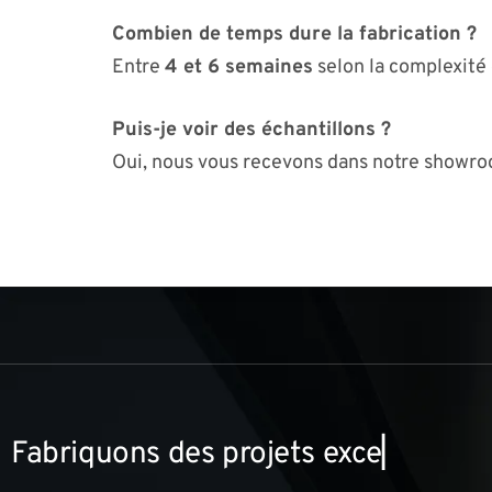
Combien de temps dure la fabrication ?
Entre
4 et 6 semaines
selon la complexité 
Puis-je voir des échantillons ?
Oui, nous vous recevons dans notre showro
F
a
b
r
i
q
u
o
n
s
d
e
s
p
r
o
j
e
t
s
e
x
c
e
p
t
i
o
n
n
e
l