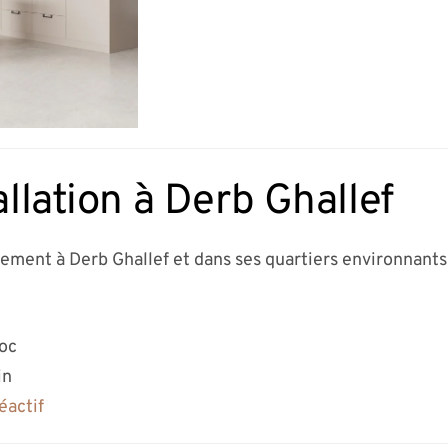
allation à Derb Ghallef
dement à Derb Ghallef et dans ses quartiers environnants 
roc
in
éactif