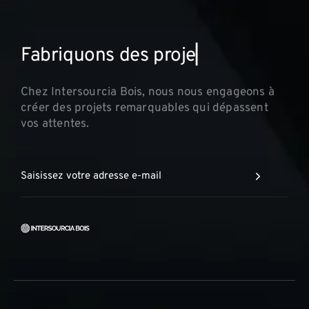
F
a
b
r
i
q
u
o
n
s
d
e
s
p
r
o
j
e
t
s
i
n
n
o
▏
Chez Intersourcia Bois, nous nous engageons à
créer des projets remarquables qui dépassent
vos attentes.