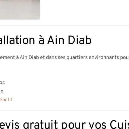
allation à Ain Diab
dement à Ain Diab et dans ses quartiers environnants pour
roc
in
éactif
is gratuit pour vos Cui