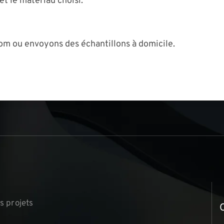
et le matériau choisi.
om ou envoyons des échantillons à domicile.
s
▏
s projets