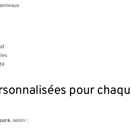
panneaux
mat
les
ité
rsonnalisées pour chaque
sure
, selon :