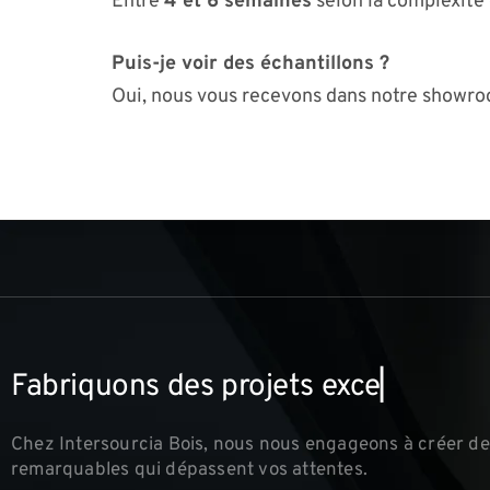
Entre
4 et 6 semaines
selon la complexité 
Puis-je voir des échantillons ?
Oui, nous vous recevons dans notre showro
F
a
b
r
i
q
u
o
n
s
d
e
s
p
r
o
j
e
t
s
e
x
c
e
p
t
i
o
n
n
e
l
Chez Intersourcia Bois, nous nous engageons à créer de
remarquables qui dépassent vos attentes.