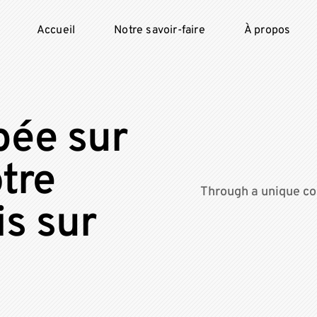
Accueil
Notre savoir-faire
À propos
pée sur
tre
Through a unique co
is sur