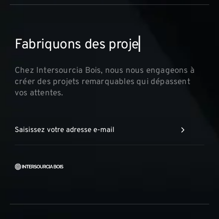
F
a
b
r
i
q
u
o
n
s
d
e
s
p
r
o
j
e
t
s
i
n
▏
Chez Intersourcia Bois, nous nous engageons à
créer des projets remarquables qui dépassent
vos attentes.