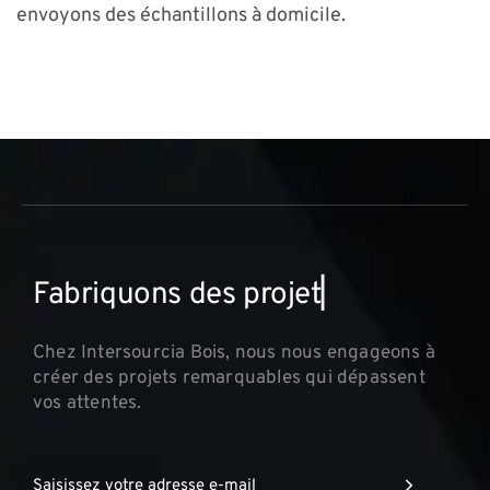
envoyons des échantillons à domicile.
F
a
b
r
i
q
u
o
n
s
d
e
s
p
r
o
j
e
t
s
i
n
n
▏
Chez Intersourcia Bois, nous nous engageons à
créer des projets remarquables qui dépassent
vos attentes.