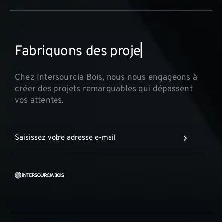
F
a
b
r
i
q
u
o
n
s
d
e
s
p
r
o
j
e
t
s
i
n
n
▏
Chez Intersourcia Bois, nous nous engageons à
créer des projets remarquables qui dépassent
vos attentes.