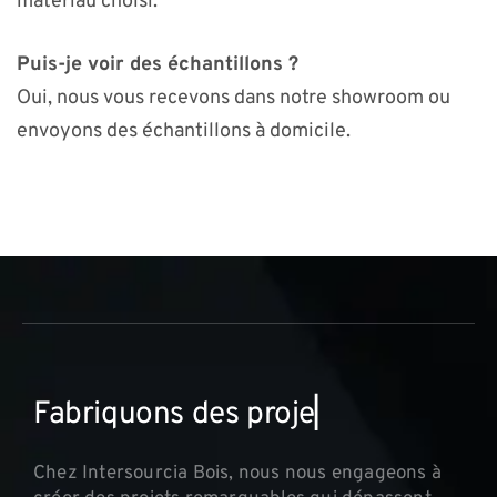
matériau choisi.
Puis-je voir des échantillons ?
Oui, nous vous recevons dans notre showroom ou
envoyons des échantillons à domicile.
F
a
b
r
i
q
u
o
n
s
d
e
s
p
r
o
j
e
t
s
i
n
n
▏
Chez Intersourcia Bois, nous nous engageons à