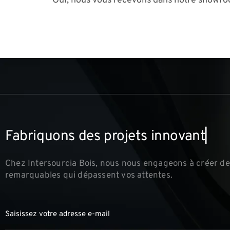
Oui, nous vous recevons dans notre showro
F
a
b
r
i
q
u
o
n
s
d
e
s
p
r
o
j
e
t
s
i
▏
Chez Intersourcia Bois, nous nous engageons à créer de
remarquables qui dépassent vos attentes.