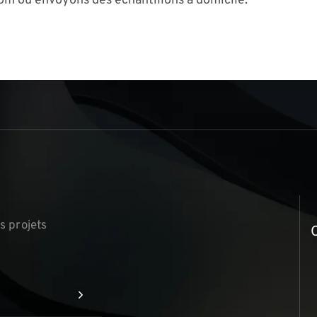
om ou envoyons des échantillons à domicile.
s projets