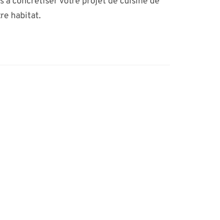
s à concrétiser votre projet de cuisine de
re habitat.