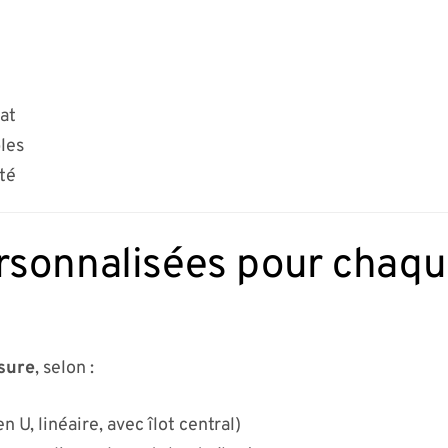
mat
les
ité
rsonnalisées pour chaque
sure
, selon :
n U, linéaire, avec îlot central)