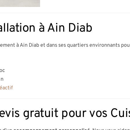
allation à Ain Diab
dement à Ain Diab et dans ses quartiers environnants pour
roc
in
éactif
is gratuit pour vos Cuis