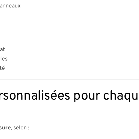
panneaux
mat
les
ité
rsonnalisées pour chaque
sure
, selon :