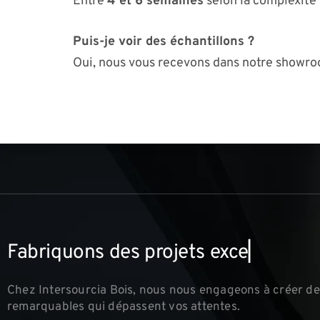
Entre
4 et 6 semaines
selon la complexité 
Puis-je voir des échantillons ?
Oui, nous vous recevons dans notre showro
F
a
b
r
i
q
u
o
n
s
d
e
s
p
r
o
j
e
t
s
e
x
c
e
p
t
i
o
n
n
e
l
Chez Intersourcia Bois, nous nous engageons à créer de
remarquables qui dépassent vos attentes.