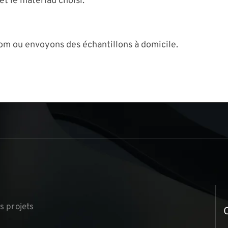
et le matériau choisi.
om ou envoyons des échantillons à domicile.
s
▏
s projets