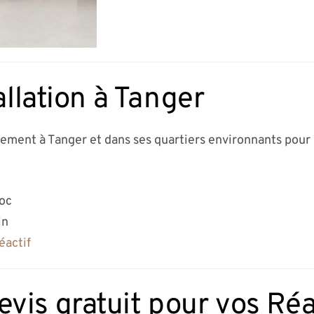
allation à Tanger
dement à Tanger et dans ses quartiers environnants pour 
roc
in
éactif
is gratuit pour vos Réal