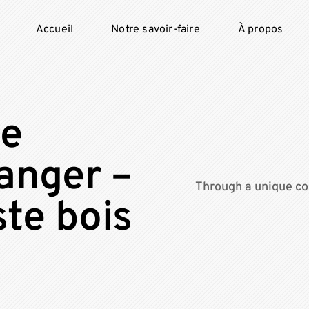
Accueil
Notre savoir-faire
À propos
de
Tanger –
Through a unique co
ste bois