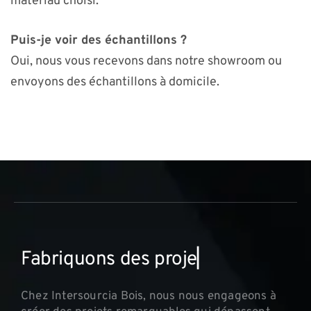
matériau choisi.
Puis-je voir des échantillons ?
Oui, nous vous recevons dans notre showroom ou
envoyons des échantillons à domicile.
F
a
b
r
i
q
u
o
n
s
d
e
s
p
r
o
j
e
t
s
i
n
n
▏
Chez Intersourcia Bois, nous nous engageons à