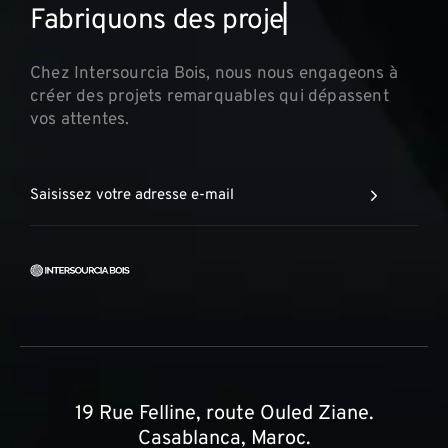
F
a
b
r
i
q
u
o
n
s
d
e
s
p
r
o
j
e
t
s
i
n
▏
Chez Intersourcia Bois, nous nous engageons à
créer des projets remarquables qui dépassent
vos attentes.
19 Rue Felline, route Ouled Ziane.
Casablanca, Maroc.