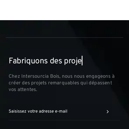
F
a
b
r
i
q
u
o
n
s
d
e
s
p
r
o
j
e
t
s
i
n
▏
Chez Intersourcia Bois, nous nous engageons à
créer des projets remarquables qui dépassent
vos attentes.