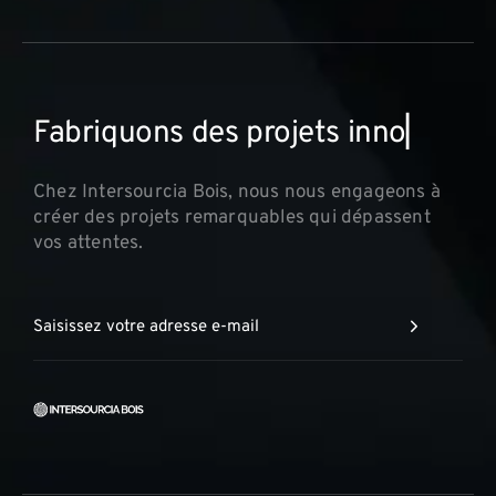
F
a
b
r
i
q
u
o
n
s
d
e
s
p
r
o
j
e
t
s
i
n
n
o
v
▏
Chez Intersourcia Bois, nous nous engageons à
créer des projets remarquables qui dépassent
vos attentes.